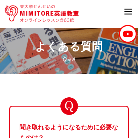
コ
メニュ
ン
テ
ン
ツ
HOME
学習内容
プラン・料金
よくある質問
へ
ス
Q & A
キ
よくある質問
講師紹介
お知らせ
ッ
プ
聞き取れるようになるために必要な
ものは？